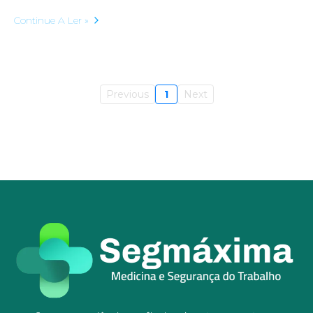
Continue A Ler »
Previous
1
Next